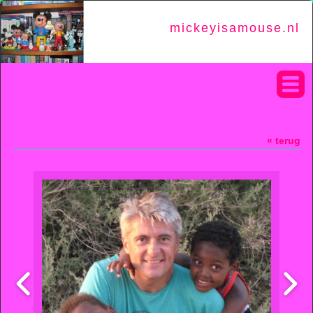
mickeyisamouse.nl
« terug