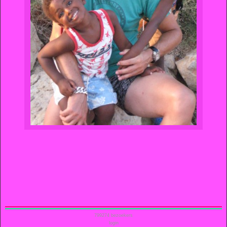
799274
bezoekers
login