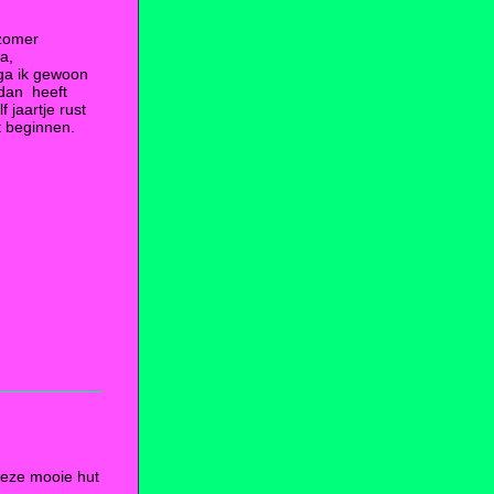
 zomer
a,
ga ik gewoon
dan heeft
 jaartje rust
t beginnen.
deze mooie hut