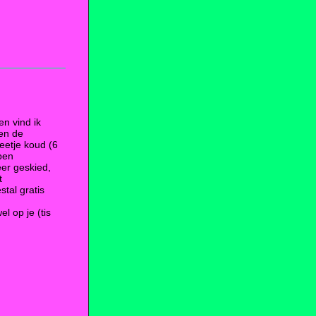
n vind ik
een de
eetje koud (6
ben
eer geskied,
t
stal gratis
,
l op je (tis