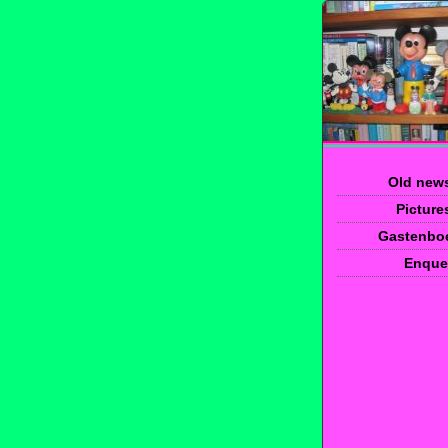
Old news
Pictures
Gastenbo
Enque