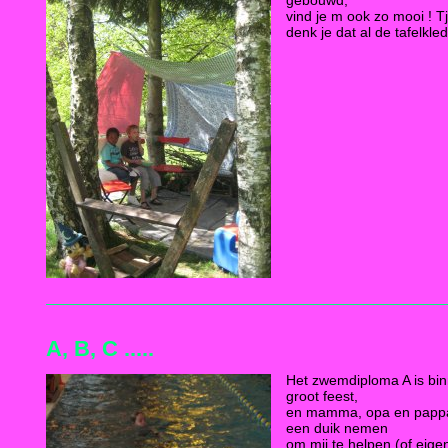
vind je m ook zo mooi ! 
denk je dat al de tafelkled
A, B, C .....
Het zwemdiploma A is bi
groot feest,
en mamma, opa en papp
een duik nemen
om mij te helpen (of eigenl