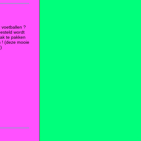
voetballen ?
gesteld wordt
aak te pakken
in ! (deze mooie
)