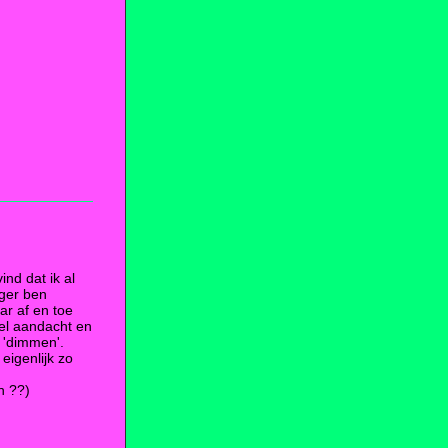
nd dat ik al
iger ben
r af en toe
eel aandacht en
f 'dimmen'.
 eigenlijk zo
n ??)