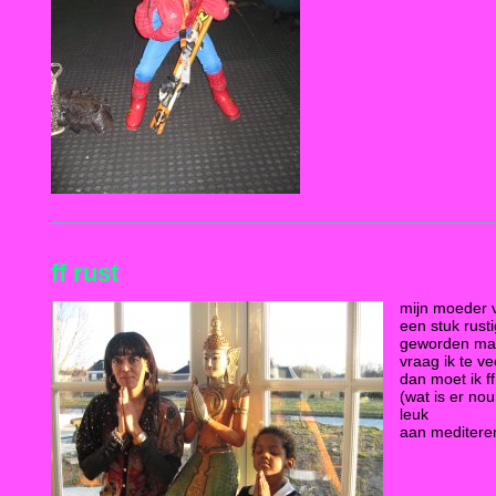
ff rust
mijn moeder vi
een stuk rust
geworden maa
vraag ik te v
dan moet ik f
(wat is er nou
leuk
aan meditere