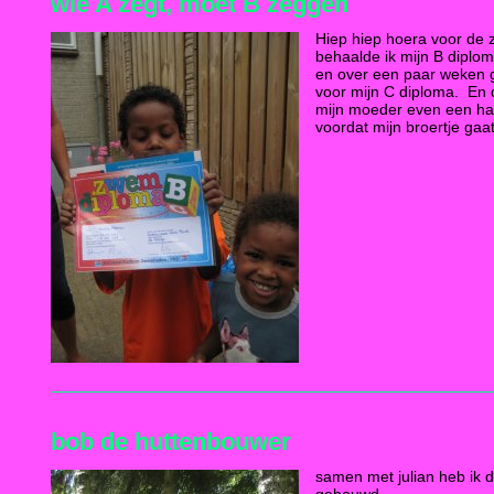
wie A zegt, moet B zeggen
Hiep hiep hoera voor de
behaalde ik mijn B diplom
en over een paar weken 
voor mijn C diploma. En 
mijn moeder even een half
voordat mijn broertje gaa
bob de huttenbouwer
samen met julian heb ik 
gebouwd,