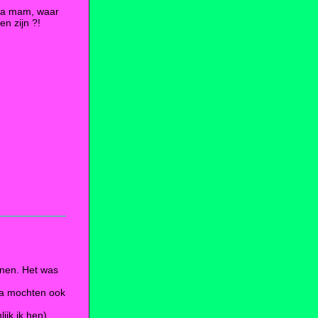
Tja mam, waar
en zijn ?!
nnen. Het was
a mochten ook
ijk ik hen)