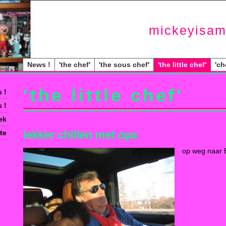
mickeyisam
News !
'the chef'
'the sous chef'
'the little chef'
'ch
'the little chef'
 !
 !
ek
te
lekker chillen met opa
op weg naar B