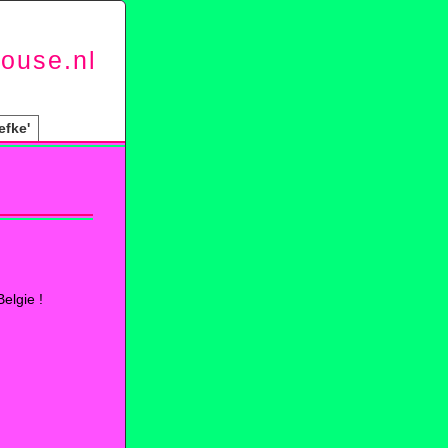
ouse.nl
efke'
elgie !