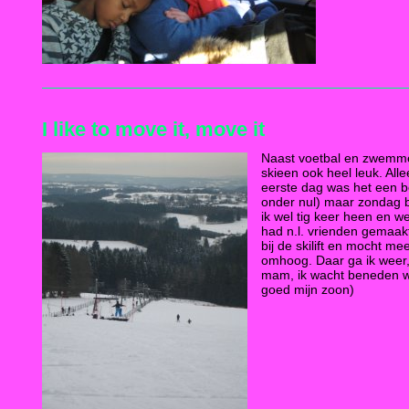
I like to move it, move it
Naast voetbal en zwemme
skieen ook heel leuk. All
eerste dag was het een b
onder nul) maar zondag 
ik wel tig keer heen en w
had n.l. vrienden gemaak
bij de skilift en mocht mee
omhoog. Daar ga ik weer
mam, ik wacht beneden we
goed mijn zoon)