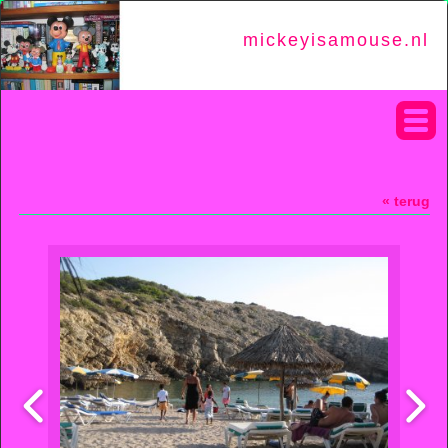
mickeyisamouse.nl
« terug