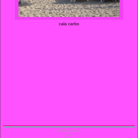
cala carbo
799136
bezoekers
login