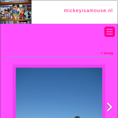
mickeyisamouse.nl
« terug