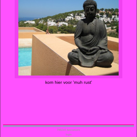
kom hier voor 'muh rust'
799245
bezoekers
login