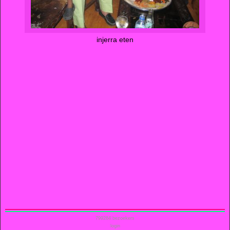
injerra eten
799284
bezoekers
login