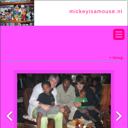
mickeyisamouse.nl
« terug