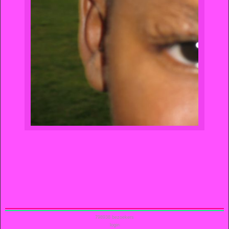
798938
bezoekers
login