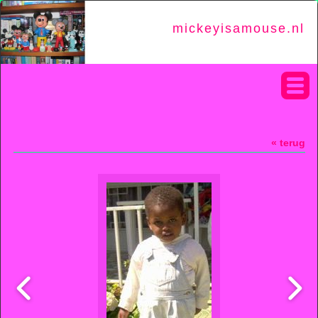
mickeyisamouse.nl
« terug