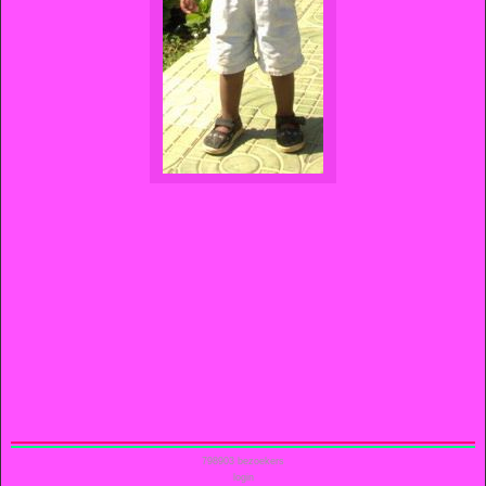
798903
bezoekers
login